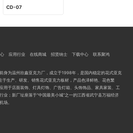
CD-07
心
应用行业
在线商城
招贤纳士
下载中心
联系聚鸿
前身为温州欣鑫亚克力厂，成立于1998年，是国内稳定的花式亚克
专注于生产、研发、销售花式亚克力板材，产品色泽鲜艳、花色繁
应用于店面装饰、灯具灯饰、广告灯箱、头饰饰品、家具家装、工
行业；新厂址座落于“中国最美小城”之一的江西省武宁县万福经济
机场。