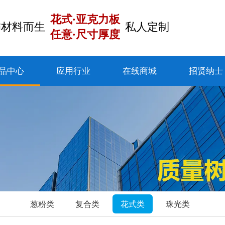
花式·亚克力板
饰材料而生
私人定制
任意·尺寸厚度
品中心
应用行业
在线商城
招贤纳士
葱粉类
复合类
花式类
珠光类