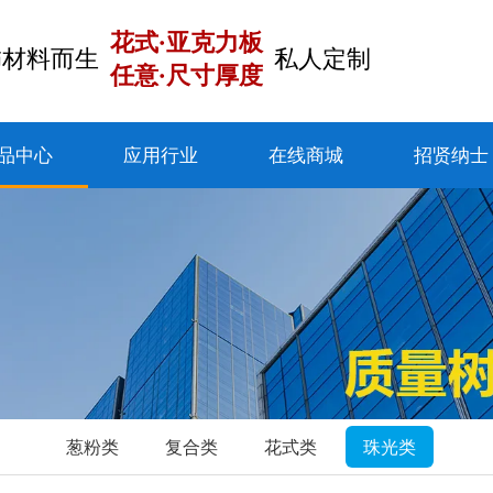
花式·亚克力板
饰材料而生
私人定制
任意·尺寸厚度
品中心
应用行业
在线商城
招贤纳士
葱粉类
复合类
花式类
珠光类