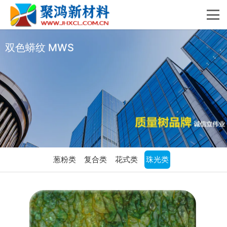
双色蟒纹 MWS
葱粉类
复合类
花式类
珠光类