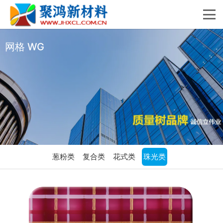
网格 WG
葱粉类
复合类
花式类
珠光类