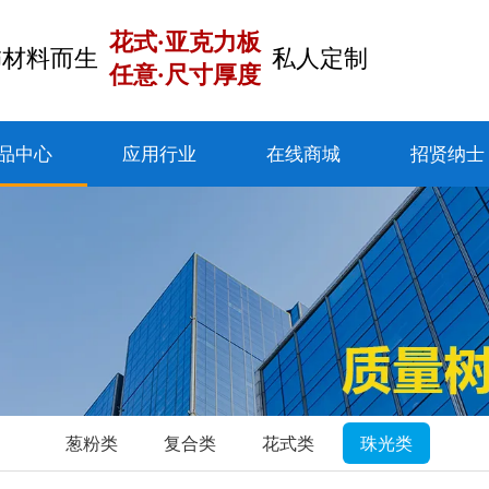
花式·亚克力板
饰材料而生
私人定制
任意·尺寸厚度
品中心
应用行业
在线商城
招贤纳士
葱粉类
复合类
花式类
珠光类