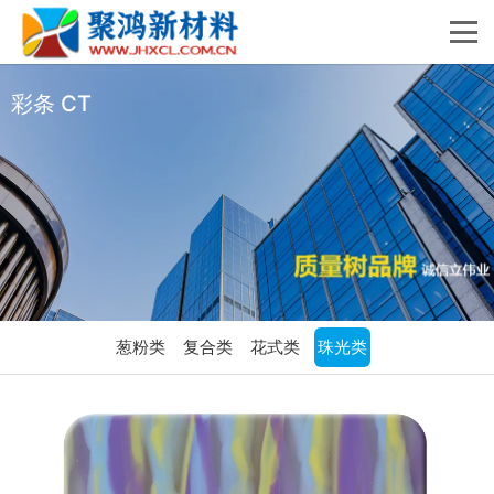
彩条 CT
葱粉类
复合类
花式类
珠光类