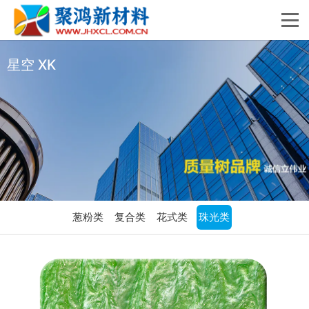
星空 XK
葱粉类
复合类
花式类
珠光类