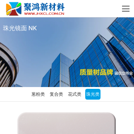
珠光镜面 NK
葱粉类
复合类
花式类
珠光类