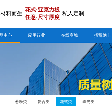
花式·亚克力板
饰材料而生
私人定制
任意·尺寸厚度
品中心
应用行业
在线商城
招贤纳士
葱粉类
复合类
花式类
珠光类