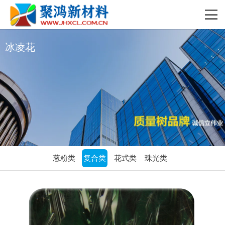
冰凌花
葱粉类
复合类
花式类
珠光类