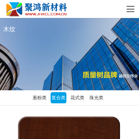
木纹
葱粉类
复合类
花式类
珠光类