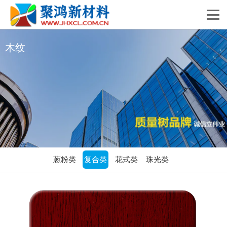
木纹
葱粉类
复合类
花式类
珠光类