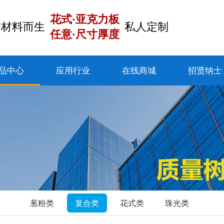
花式·亚克力板
饰材料而生
私人定制
任意·尺寸厚度
品中心
应用行业
在线商城
招贤纳士
葱粉类
复合类
花式类
珠光类