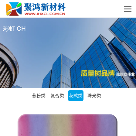
彩虹 CH
葱粉类
复合类
花式类
珠光类