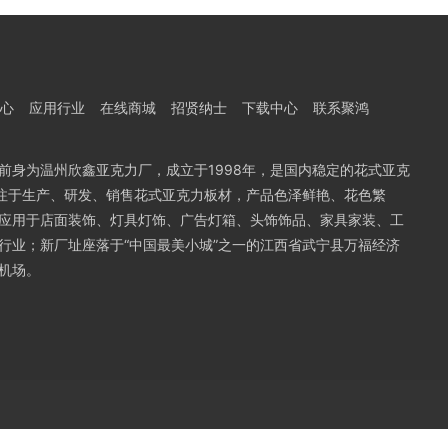
心
应用行业
在线商城
招贤纳士
下载中心
联系聚鸿
前身为温州欣鑫亚克力厂，成立于1998年，是国内稳定的花式亚克
专注于生产、研发、销售花式亚克力板材，产品色泽鲜艳、花色繁
应用于店面装饰、灯具灯饰、广告灯箱、头饰饰品、家具家装、工
行业；新厂址座落于“中国最美小城”之一的江西省武宁县万福经济
机场。