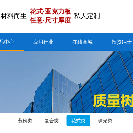
花式·亚克力板
饰材料而生
私人定制
任意·尺寸厚度
品中心
应用行业
在线商城
招贤纳士
葱粉类
复合类
花式类
珠光类