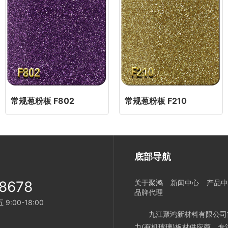
常规葱粉板 F802
常规葱粉板 F210
底部导航
8678
关于聚鸿
新闻中心
产品中
品牌代理
:00-18:00
九江聚鸿新材料有限公司
力(有机玻璃)板材供应商。