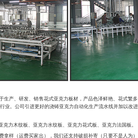
于生产、研发、销售花式亚克力板材，产品色泽鲜艳、花式繁多
行业。公司引进更好的浇铸亚克力自动化生产流水线并加以改
亚克力木纹板、亚克力水纹板、亚克力花式板、亚克力法国板。
费拿样（运费买家出），我们还支持破损补寄（只要不是人为）