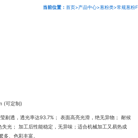
当前位置：
首页
>
产品中心
>
葱粉类
>
常规葱粉F
mm (可定制)
剔透，透光率达93.7%； 表面高亮光滑，绝无异物； 耐候
色失光； 加工后性能稳定，无异味；适合机械加工又易热成
繁多、色彩丰富。