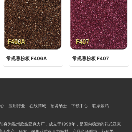
常规葱粉板 F406A
常规葱粉板 F407
心
应用行业
在线商城
招贤纳士
下载中心
联系聚鸿
前身为温州欣鑫亚克力厂，成立于1998年，是国内稳定的花式亚克
专注于生产、研发、销售花式亚克力板材，产品色泽鲜艳、花色繁