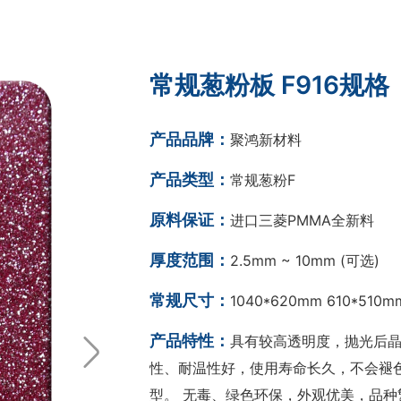
常规葱粉板 F916规格
产品品牌：
聚鸿新材料
产品类型：
常规葱粉F
原料保证：
进口三菱PMMA全新料
厚度范围：
2.5mm ~ 10mm (可选)
常规尺寸：
1040*620mm 610*510
产品特性：
具有较高透明度，抛光后晶莹
性、耐温性好，使用寿命长久，不会褪
型。 无毒、绿色环保，外观优美，品种