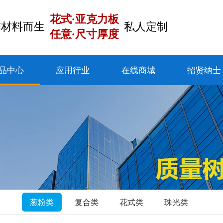
花式·亚克力板
饰材料而生
私人定制
任意·尺寸厚度
品中心
应用行业
在线商城
招贤纳士
葱粉类
复合类
花式类
珠光类