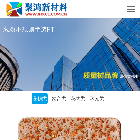
葱粉不规则半透FT
葱粉类
复合类
花式类
珠光类