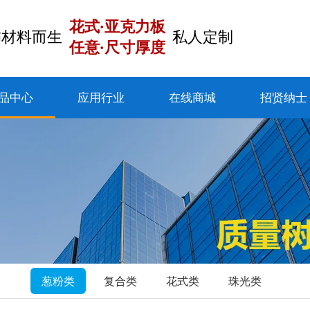
花式·亚克力板
饰材料而生
私人定制
任意·尺寸厚度
品中心
应用行业
在线商城
招贤纳士
葱粉类
复合类
花式类
珠光类