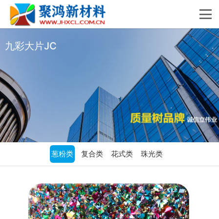
九彩大片JC
葱粉类
复合类
花式类
珠光类