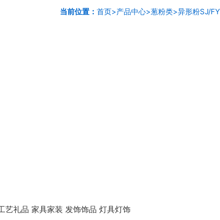
当前位置：
首页
>
产品中心
>
葱粉类
>
异形粉SJ/FY
工艺礼品 家具家装 发饰饰品 灯具灯饰