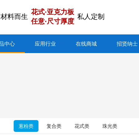
花式·亚克力板
饰材料而生
私人定制
任意·尺寸厚度
品中心
应用行业
在线商城
招贤纳士
葱粉类
复合类
花式类
珠光类