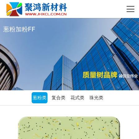
葱粉加粉FF
葱粉类
复合类
花式类
珠光类