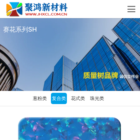
赛花系列SH
葱粉类
复合类
花式类
珠光类