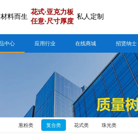
花式·亚克力板
饰材料而生
私人定制
任意·尺寸厚度
品中心
应用行业
在线商城
招贤纳士
葱粉类
复合类
花式类
珠光类