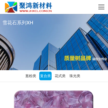
雪花石系列XH
葱粉类
复合类
花式类
珠光类