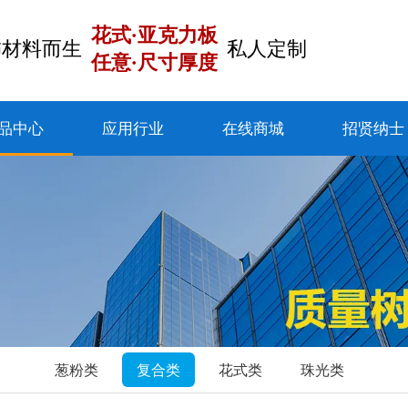
花式·亚克力板
饰材料而生
私人定制
任意·尺寸厚度
品中心
应用行业
在线商城
招贤纳士
葱粉类
复合类
花式类
珠光类