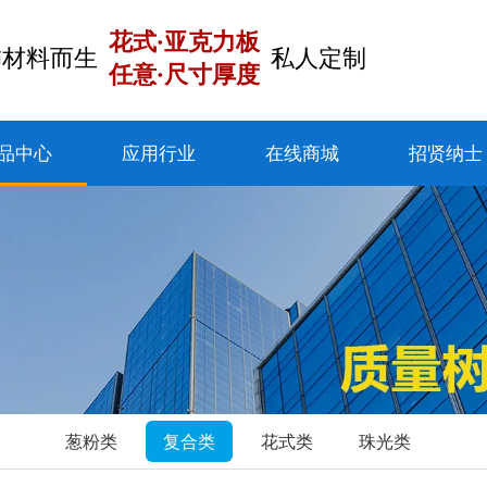
花式·亚克力板
饰材料而生
私人定制
任意·尺寸厚度
品中心
应用行业
在线商城
招贤纳士
葱粉类
复合类
花式类
珠光类