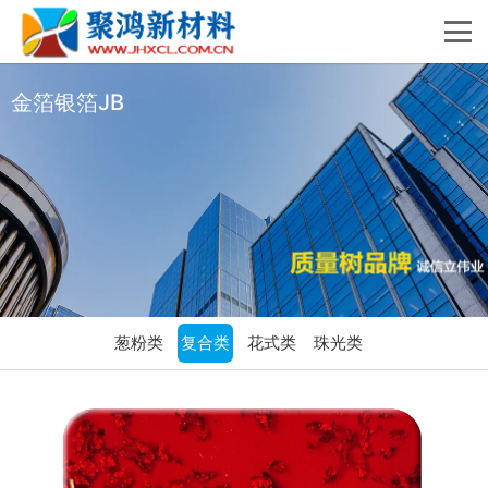
金箔银箔JB
葱粉类
复合类
花式类
珠光类