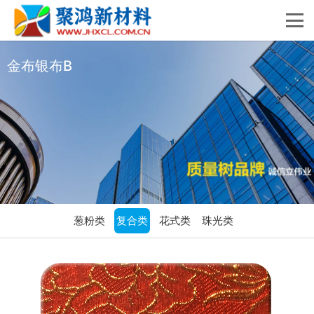
金布银布B
葱粉类
复合类
花式类
珠光类