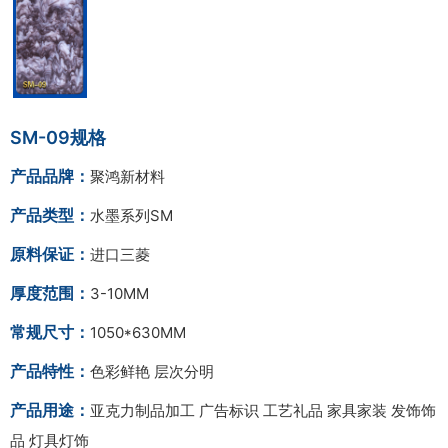
SM-09规格
产品品牌：
聚鸿新材料
产品类型：
水墨系列SM
原料保证：
进口三菱
厚度范围：
3-10MM
常规尺寸：
1050*630MM
产品特性：
色彩鲜艳 层次分明
产品用途：
亚克力制品加工 广告标识 工艺礼品 家具家装 发饰饰
品 灯具灯饰