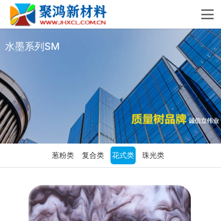
水墨系列SM
葱粉类
复合类
花式类
珠光类