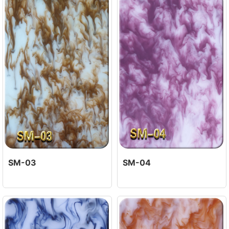
SM-03
SM-04