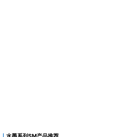
水墨系列SM产品推荐