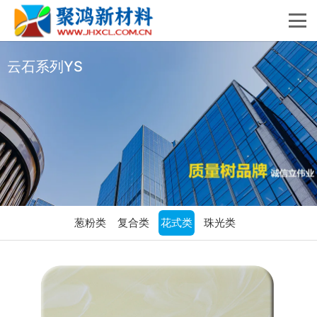
云石系列YS
葱粉类
复合类
花式类
珠光类