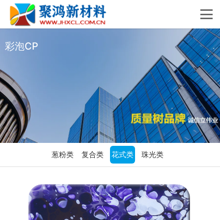
彩泡CP
葱粉类
复合类
花式类
珠光类