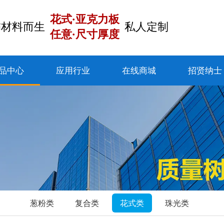
花式·亚克力板
饰材料而生
私人定制
任意·尺寸厚度
品中心
应用行业
在线商城
招贤纳士
葱粉类
复合类
花式类
珠光类