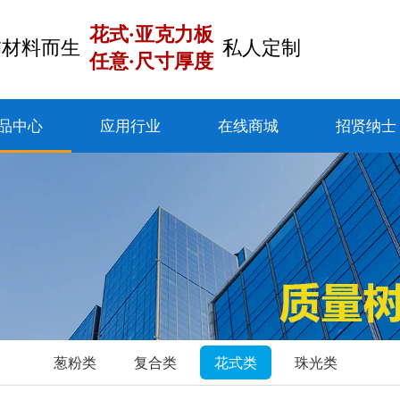
花式·亚克力板
饰材料而生
私人定制
任意·尺寸厚度
品中心
应用行业
在线商城
招贤纳士
葱粉类
复合类
花式类
珠光类