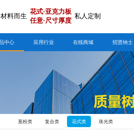
花式·亚克力板
饰材料而生
私人定制
任意·尺寸厚度
品中心
应用行业
在线商城
招贤纳士
葱粉类
复合类
花式类
珠光类