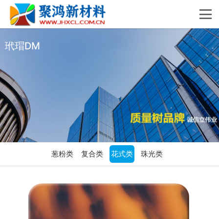
玳瑁DM
葱粉类
复合类
花式类
珠光类