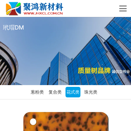
玳瑁DM
葱粉类
复合类
花式类
珠光类