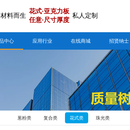
花式·亚克力板
饰材料而生
私人定制
任意·尺寸厚度
品中心
应用行业
在线商城
招贤纳士
葱粉类
复合类
花式类
珠光类