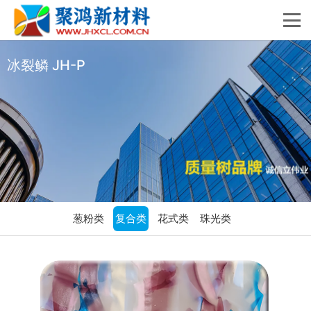
冰裂鳞 JH-P
葱粉类
复合类
花式类
珠光类