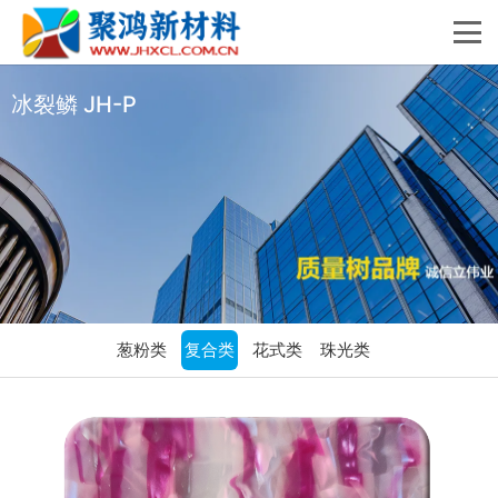
冰裂鳞 JH-P
葱粉类
复合类
花式类
珠光类