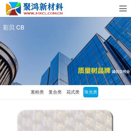
彩贝 CB
葱粉类
复合类
花式类
珠光类