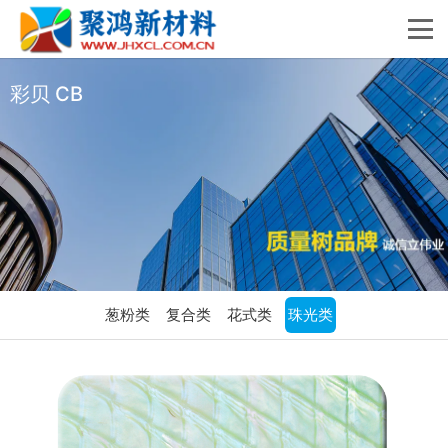
彩贝 CB
葱粉类
复合类
花式类
珠光类