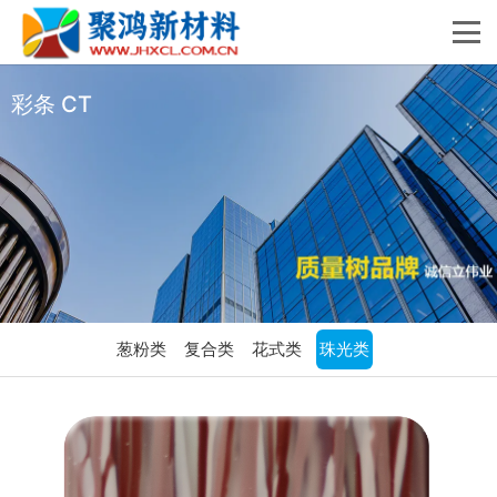
彩条 CT
葱粉类
复合类
花式类
珠光类