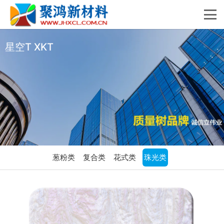
星空T XKT
葱粉类
复合类
花式类
珠光类