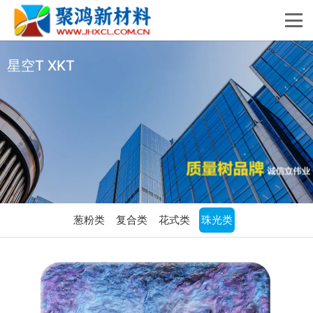
星空T XKT
葱粉类
复合类
花式类
珠光类