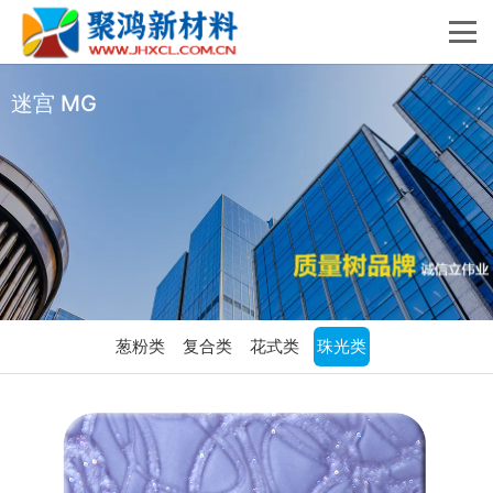
迷宫 MG
葱粉类
复合类
花式类
珠光类