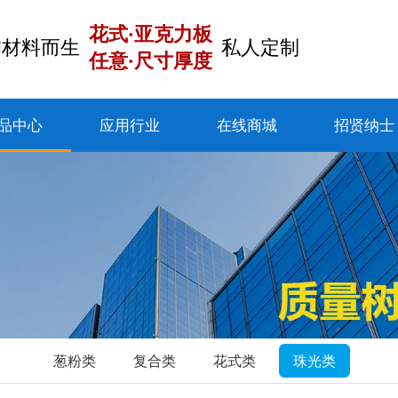
花式·亚克力板
饰材料而生
私人定制
任意·尺寸厚度
品中心
应用行业
在线商城
招贤纳士
葱粉类
复合类
花式类
珠光类