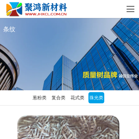
条纹
葱粉类
复合类
花式类
珠光类