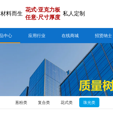
花式·亚克力板
饰材料而生
私人定制
任意·尺寸厚度
品中心
应用行业
在线商城
招贤纳士
葱粉类
复合类
花式类
珠光类