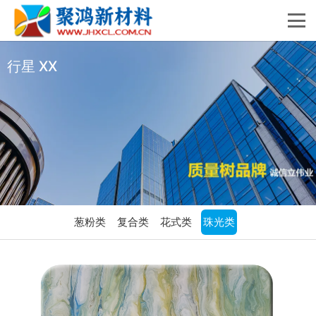
行星 XX
葱粉类
复合类
花式类
珠光类