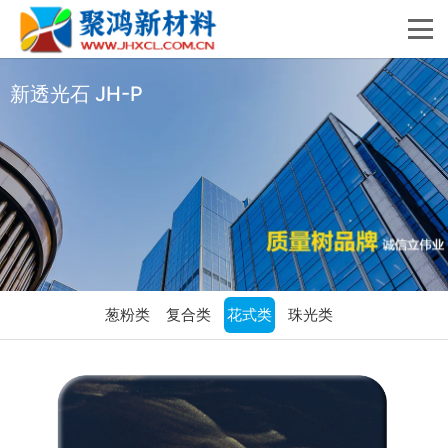
新透光石 JH-P
葱粉类
复合类
花式类
珠光类